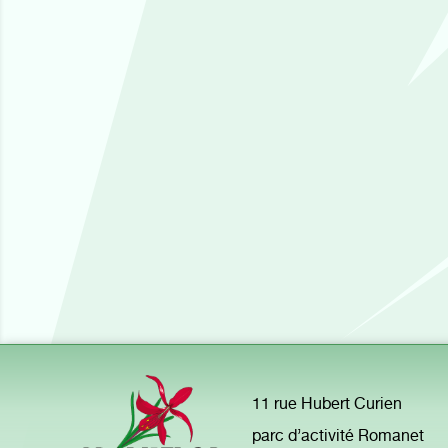
11 rue Hubert Curien
parc d’activité Romanet