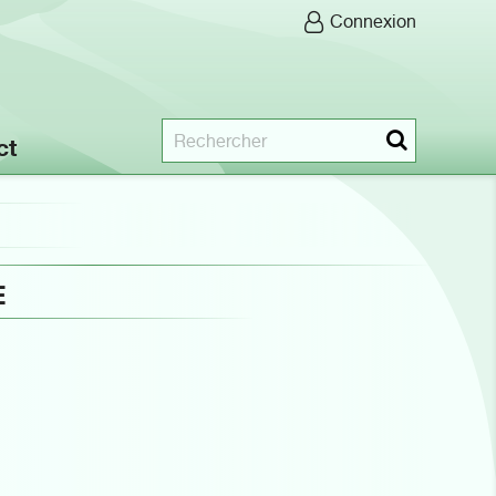
Connexion
ct
E